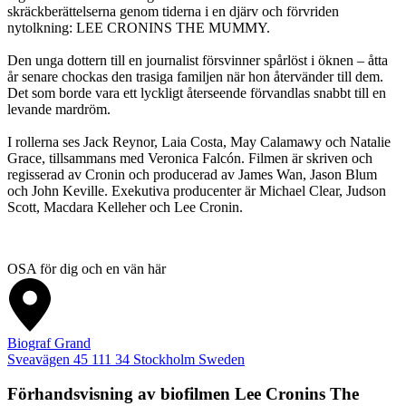
skräckberättelserna genom tiderna i en djärv och förvriden
nytolkning: LEE CRONINS THE MUMMY.
Den unga dottern till en journalist försvinner spårlöst i öknen – åtta
år senare chockas den trasiga familjen när hon återvänder till dem.
Det som borde vara ett lyckligt återseende förvandlas snabbt till en
levande mardröm.
I rollerna ses Jack Reynor, Laia Costa, May Calamawy och Natalie
Grace, tillsammans med Veronica Falcón. Filmen är skriven och
regisserad av Cronin och producerad av James Wan, Jason Blum
och John Keville. Exekutiva producenter är Michael Clear, Judson
Scott, Macdara Kelleher och Lee Cronin.
OSA för dig och en vän här
Biograf Grand
Sveavägen 45
111 34
Stockholm
Sweden
Förhandsvisning av biofilmen
Lee Cronins The